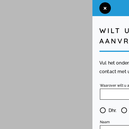
WILT 
AANVR
Vul het onde
contact met 
Waarover wilt u 
Dhr.
Naam